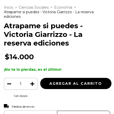
Inicio
>
Ciencias Sociales
>
Economía
>
Atrapame si puedes - Victoria Giarrizzo - La reserva
ediciones
Atrapame si puedes -
Victoria Giarrizzo - La
reserva ediciones
$14.000
¡No te lo pierdas, es el último!
1
en stock
CAMBIAR CP
Entregas para el CP:
Medios de envío