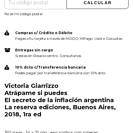
CALCULAR
No sé mi código postal
Compras c/ Crédito o Débito
Pagas c/tu tarjeta a través de MODO, MPago, Ualá o Gocuotas
Entregas sin cargo
Si estás en Rosario centro. Consultanos
10% dcto c/Transferencia bancaria
Podés pagar por transferencia bancaria con 10% dcto
Victoria Giarrizzo
Atrápame si puedes
El secreto de la inflación argentina
La reserva ediciones, Buenos Aires,
2018, 1ra ed
150 pags ; 14 x 21 cm ; enc rústica con solapas