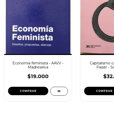
Economia feminista - AAVV -
Capitalismo c
Madreselva
Fraser - S
$19.000
$32