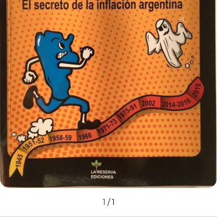
1
/
1