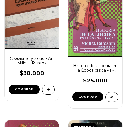
Cisexismo y salud - An
Millet - Puntos
Historia de la locura en
suspensivos
la Època cl·sica - I -
$30.000
Michel Foucalt- FCE
$25.000