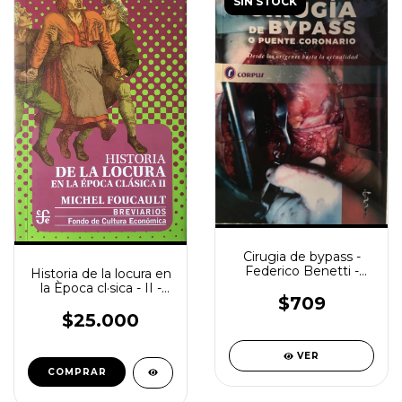
SIN STOCK
Cirugia de bypass -
Federico Benetti -
Historia de la locura en
Corpus
la Època cl·sica - II -
$709
Michel Foucalt- FCE
$25.000
VER