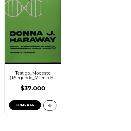
Testigo_Modesto
@Segundo_Milenio.HombreHembra©
_Conoce_ OncoRataÆ
- Donna Haraway -
$37.000
Rara Avis