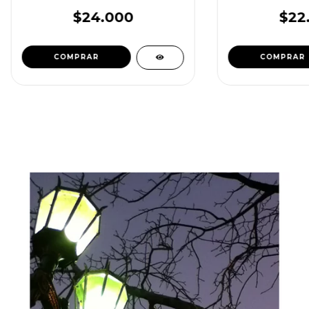
suspe
$24.000
$22