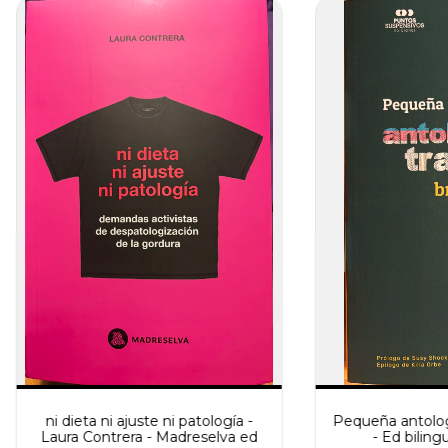
ni dieta ni ajuste ni patología -
Pequeña antologí
Laura Contrera - Madreselva ed
- Ed biling