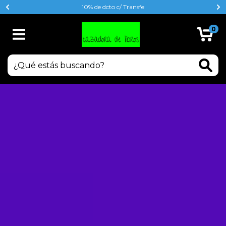
10% de dcto c/ Transfe
0