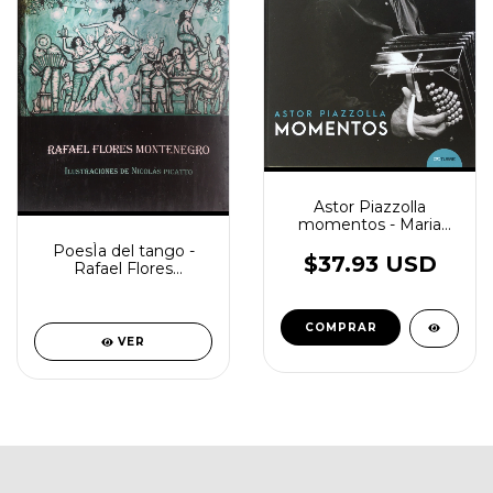
Astor Piazzolla
momentos - Maria
Seoane y V H Morales
PoesÌa del tango -
- Octubre
$37.93 USD
Rafael Flores
Monengro - Babel ed
VER