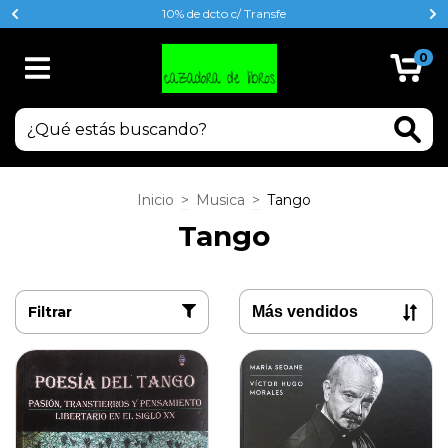
10% de dcto c/ Transfe
0
Inicio
>
Musica
>
Tango
Tango
Filtrar